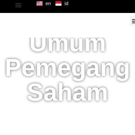
en
id
Rapat
Umum
Pemegang
Saham