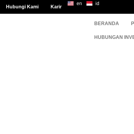
en
id
Hubungi Kami
Karir
Laporan K
BERANDA
HUBUNGAN INV