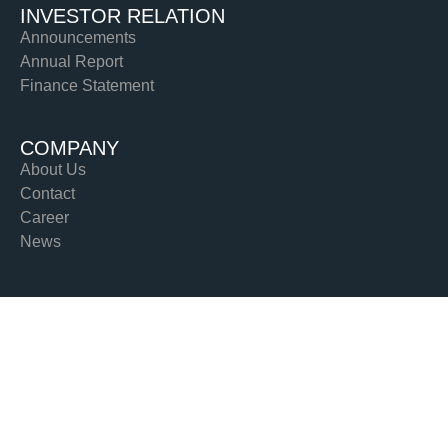
INVESTOR RELATION
Announcements
Annual Report
Finance Statement
COMPANY
About Us
Contact
Career
News