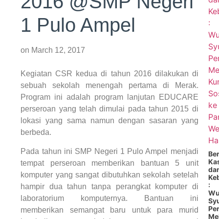
2016 @SMP Negeri
1 Pulo Ampel
on
March 12, 2017
Kegiatan CSR kedua
di tahun 2016
dilakukan di
sebuah sekolah menengah pertama di Merak.
Program ini adalah program lanjutan EDUCARE
perseroan yang telah dimulai pada tahun 2015 di
lokasi yang sama namun dengan sasaran yang
berbeda.
Pada tahun ini SMP Negeri 1 Pulo Ampel menjadi
Be
Ka
tempat perseroan memberikan bantuan 5 unit
da
komputer yang sangat dibutuhkan sekolah setelah
Ke
:
hampir dua tahun tanpa perangkat komputer di
Wu
laboratorium komputernya. Bantuan ini
Sy
Pe
memberikan semangat baru untuk para murid
Mel