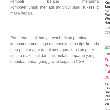
kembali belajar mengenal
Ku
Sos
komputer
untuk
menjadi
individu
yang
sukses di
ke
masa depan
.
Pan
We
Ha
Jul
CSR
Perseroan tidak hanya memberikan peralatan
komputer namun juga memberikan tips-tips kepada
para pelajar agar dapat menggunakan komputer
secara maksimal dan baik melalui paparan yang
diberikan penangung jawab kegiatan CSR.
Ta
Ja
Sos
Pe
Ta
20
Des