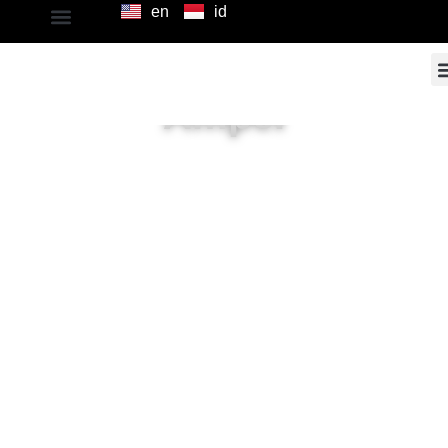
en
id
EDUCARE 2016 –
SMP Negeri 1 Pulo
Ampel