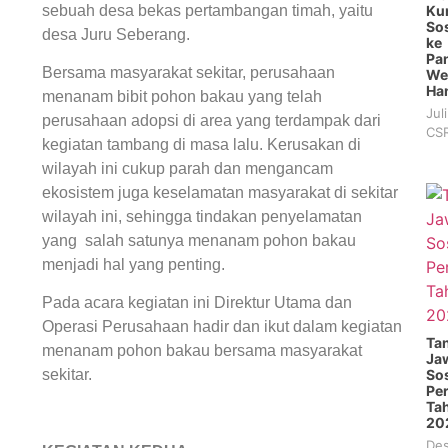
sebuah desa bekas pertambangan timah, yaitu
Ku
Sos
desa Juru Seberang.
ke
Pan
Bersama masyarakat sekitar, perusahaan
We
Ha
menanam bibit pohon bakau yang telah
Jul
perusahaan adopsi di area yang terdampak dari
CSR
kegiatan tambang di masa lalu. Kerusakan di
wilayah ini cukup parah dan mengancam
ekosistem juga keselamatan masyarakat di sekitar
wilayah ini, sehingga tindakan penyelamatan
yang salah satunya menanam pohon bakau
menjadi hal yang penting.
Pada acara kegiatan ini Direktur Utama dan
Operasi Perusahaan hadir dan ikut dalam kegiatan
Ta
menanam pohon bakau bersama masyarakat
Ja
sekitar.
Sos
Pe
Ta
20
Des