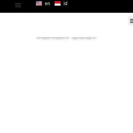
en
id
Tanggung Jawab
Sosial Perusahaan
Tahun 2017