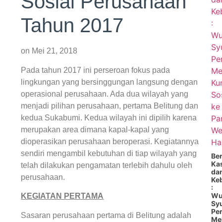
Sosial Perusahaan
Tahun 2017
on Mei 21, 2018
Pada tahun 2017 ini perseroan fokus pada
lingkungan yang bersinggungan langsung dengan
operasional perusahaan. Ada dua wilayah yang
menjadi pilihan perusahaan, pertama Belitung dan
kedua Sukabumi. Kedua wilayah ini dipilih karena
merupakan area dimana kapal-kapal yang
dioperasikan perusahaan beroperasi. Kegiatannya
sendiri mengambil kebutuhan di tiap wilayah yang
Be
Ka
telah dilakukan pengamatan terlebih dahulu oleh
da
perusahaan.
Ke
:
Wu
KEGIATAN PERTAMA
Sy
Pe
Sasaran perusahaan pertama di Belitung adalah
Mel