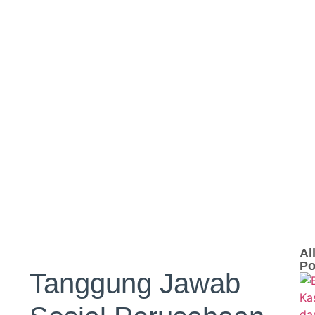
Al
Po
Tanggung Jawab